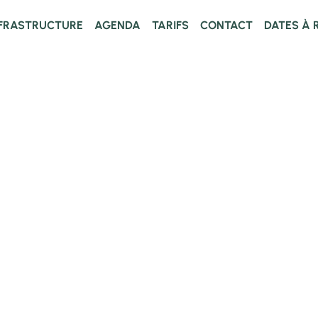
NFRASTRUCTURE
AGENDA
TARIFS
CONTACT
DATES À 
sur le site de l'ASBL Wèrtchène